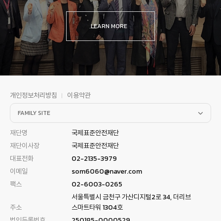
LEARN MORE
개인정보처리방침
이용약관
FAMILY SITE
재단명
국제표준안전재단
재단이사장
국제표준안전재단
대표전화
02-2135-3979
이메일
som6060@naver.com
팩스
02-6003-0265
서울특별시 금천구 가산디지털2로 34, 더리브
주소
스마트타워 1304호
법인등록번호
250185-0000529