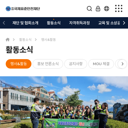
재단 및 협회소개
재단 및 협회소개
활동소식
자격취득과정
교육 및 소상공지원
활동소식
활동소식
행사&활동
활동소식
자격취득과정
교육 및 소상공지원
행사&활동
홍보 언론소식
공지사항
MOU 체결
자원
의료복지 지정업체
관련협회/커뮤니티