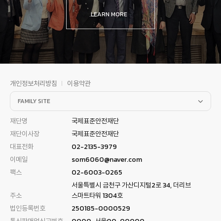
LEARN MORE
개인정보처리방침
이용약관
FAMILY SITE
재단명
국제표준안전재단
재단이사장
국제표준안전재단
대표전화
02-2135-3979
이메일
som6060@naver.com
팩스
02-6003-0265
서울특별시 금천구 가산디지털2로 34, 더리브
주소
스마트타워 1304호
법인등록번호
250185-0000529