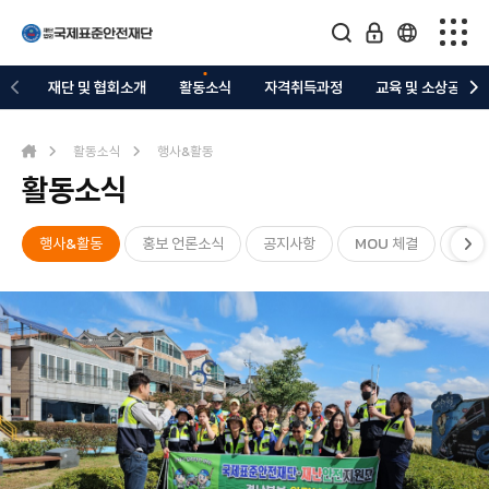
재단 및 협회소개
재단 및 협회소개
활동소식
자격취득과정
교육 및 소상공지원
활동소식
활동소식
행사&활동
활동소식
자격취득과정
교육 및 소상공지원
행사&활동
홍보 언론소식
공지사항
MOU 체결
자원
의료복지 지정업체
관련협회/커뮤니티