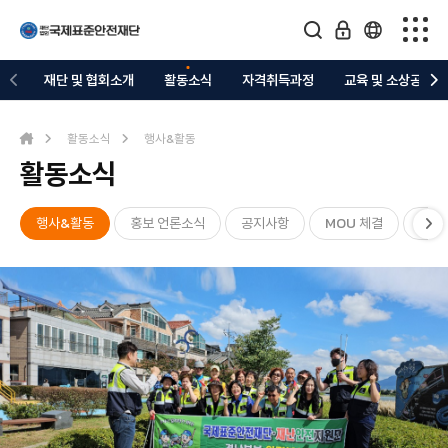
재단 및 협회소개
재단 및 협회소개
활동소식
자격취득과정
교육 및 소상공지원
활동소식
활동소식
행사&활동
활동소식
자격취득과정
교육 및 소상공지원
행사&활동
홍보 언론소식
공지사항
MOU 체결
자원
의료복지 지정업체
관련협회/커뮤니티