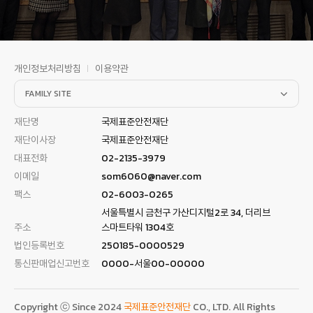
개인정보처리방침
이용약관
FAMILY SITE
재단명
국제표준안전재단
재단이사장
국제표준안전재단
대표전화
02-2135-3979
이메일
som6060@naver.com
팩스
02-6003-0265
서울특별시 금천구 가산디지털2로 34, 더리브
주소
스마트타워 1304호
법인등록번호
250185-0000529
통신판매업신고번호
0000-서울00-00000
Copyright ⓒ Since 2024
국제표준안전재단
CO., LTD. All Rights