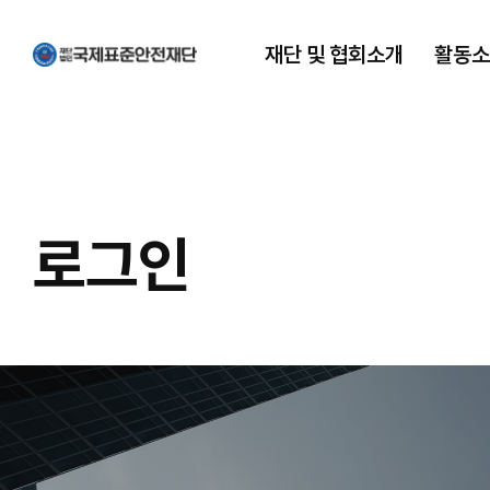
재단 및 협회소개
활동소
재단 및 협회소개
활동소식
국제표준안전재단은
행사&활동
국재표준안전재단이
홍보 언론소식
로그인
하는일
공지사항
한국서비스경영개발협회
MOU 체결
재난관리사
자원봉사단체등록증
재난안전지원단
기부금 사용내역
ISO 자격인증