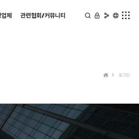
정업체
관련협회/커뮤니티
의료복지 지정업체
관련협회/커뮤니티
종합병원
한국서비스경영개발협회
지역병원
재난안전지원단
로그인
한방병원
FAQ
동물병원
온라인문의
사진앨범
유튜브