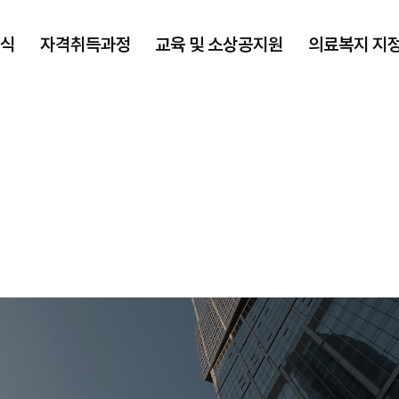
식
자격취득과정
교육 및 소상공지원
의료복지 지
자격취득과정
교육 및
소상공지원
ISO 국제자격인증
교육지원
재난관리사
의료플랫폼지원
교육신청
소상공인지원
자료실
파크골프
교육신청리스트
업체제휴현황
바자회/제품소개