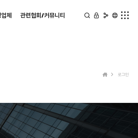
정업체
관련협회/커뮤니티
의료복지 지정업체
관련협회/커뮤니티
종합병원
한국서비스경영개발협회
지역병원
재난안전지원단
로그인
한방병원
FAQ
동물병원
온라인문의
사진앨범
유튜브