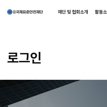
재단 및 협회소개
활동소
재단 및 협회소개
활동소식
국제표준안전재단은
행사&활동
국재표준안전재단이
홍보 언론소식
로그인
하는일
공지사항
한국서비스경영개발협회
MOU 체결
재난관리사
자원봉사단체등록증
재난안전지원단
기부금 사용내역
ISO 자격인증