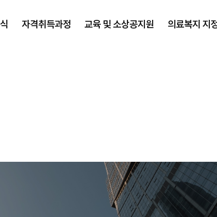
식
자격취득과정
교육 및 소상공지원
의료복지 지
자격취득과정
교육 및
소상공지원
ISO 국제자격인증
교육지원
재난관리사
의료플랫폼지원
교육신청
소상공인지원
자료실
파크골프
교육신청리스트
업체제휴현황
바자회/제품소개