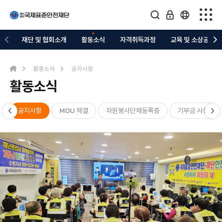
재단 및 협회소개
재단 및 협회소개
활동소식
자격취득과정
교육 및 소상공지원
활동소식
활동소식
공지사항
활동소식
자격취득과정
교육 및 소상공지원
공지사항
MOU 체결
자원봉사단체등록증
기부금 사용내역
의료복지 지정업체
관련협회/커뮤니티