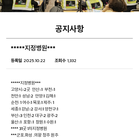
공지사항
*****지정병원***
등록일
2025.10.22
조회수
1,332
*****지정병원***
고양시::2곳 안산::1 부천::1
천안:1 성남:2 안양:1 김해:1
순천: 1 여수:1 목포:1 제주: 1
세종:1 강남::2 강서:1 양천구:1
부산::3 인천:2 대구:2 광주:2
울산::1 포항::1 창원:1 수원:1
**** 31곳 1차지정병원
***군포.화성 .의왕 청주 원주